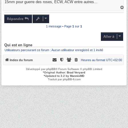
15mm pour guerre des roses, ECW, ACW entre autres...
a
g
H
e
a
u
t
Répondre
1 message • Page
1
sur
1
Aller à
Qui est en ligne
Utilisateurs parcourant ce forum : Aucun utilisateur enregistré et 1 invité
Index du forum
Heures au format
UTC+02:00
Développé par
phpBB
® Forum Software © phpBB Limited
*
Original Author:
Brad Veryard
*
Updated to 3.2 by
MannixMD
Traduit par
phpBB-fr.com