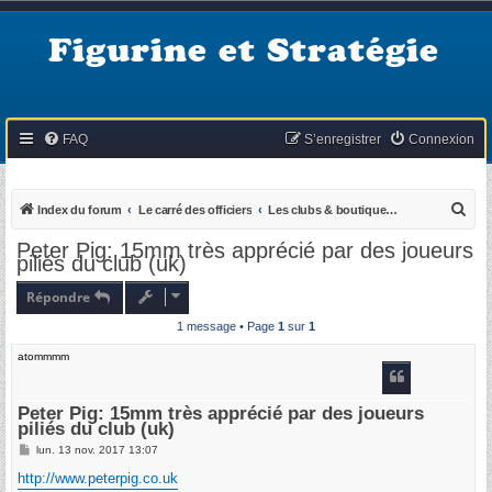
Figurine et Stratégie
FAQ
S’enregistrer
Connexion
R
Index du forum
Le carré des officiers
Les clubs & boutiques partenaires du club
e
Peter Pig: 15mm très apprécié par des joueurs
piliés du club (uk)
c
h
Répondre
e
1 message • Page
1
sur
1
r
atommmm
c
h
Peter Pig: 15mm très apprécié par des joueurs
e
piliés du club (uk)
r
M
lun. 13 nov. 2017 13:07
e
s
http://www.peterpig.co.uk
s