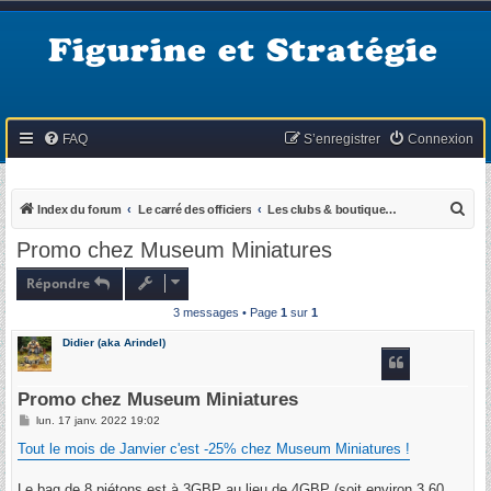
Figurine et Stratégie
FAQ
S’enregistrer
Connexion
R
Index du forum
Le carré des officiers
Les clubs & boutiques partenaires du club
e
Promo chez Museum Miniatures
c
Répondre
h
3 messages • Page
1
sur
1
e
r
Didier (aka Arindel)
c
h
Promo chez Museum Miniatures
e
M
lun. 17 janv. 2022 19:02
e
r
s
Tout le mois de Janvier c'est -25% chez Museum Miniatures !
s
a
g
Le bag de 8 piétons est à 3GBP au lieu de 4GBP (soit environ 3,60