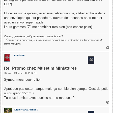
e
EUR).
Et cerise sur le gâteau, avec une petite quantité, c'était emballé dans
une enveloppe qui est passée au travers des douanes sans taxe et
avec un envoi super rapide.
Leurs gammes "Z" me semblent très bien (pas encore peint).
Conan, qu'est-ce qu'il y a de mieux dans la vie ?
- Écraser ses ennemis, les voir mourir devant soi et entendre les lamentations de
leurs femmes.
H
a
u
Le suisse
t
Re: Promo chez Museum Miniatures
M
mer. 19 janv. 2022 12:10
e
s
Sympa, merci pour le lien.
s
a
g
J'pratique pas cette marque mais ça semble bien sympa. C'est du petit
e
ou du grand 15mm ?
Tu peux la mixer avec quelles autres marques ?
H
a
u
Didier (aka Arindel)
t