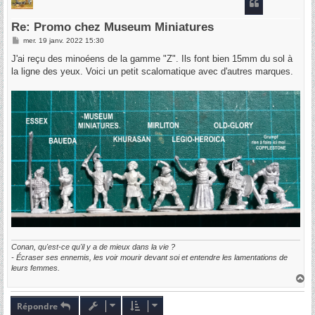
Re: Promo chez Museum Miniatures
M
mer. 19 janv. 2022 15:30
e
s
J'ai reçu des minoéens de la gamme "Z". Ils font bien 15mm du sol à
s
la ligne des yeux. Voici un petit scalomatique avec d'autres marques.
a
g
e
Conan, qu'est-ce qu'il y a de mieux dans la vie ?
- Écraser ses ennemis, les voir mourir devant soi et entendre les lamentations de
leurs femmes.
H
a
u
t
Répondre