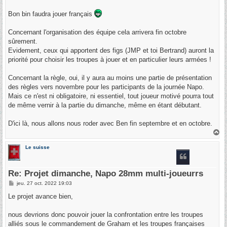
Bon bin faudra jouer français
Concernant l'organisation des équipe cela arrivera fin octobre
sûrement.
Evidement, ceux qui apportent des figs (JMP et toi Bertrand) auront la
priorité pour choisir les troupes à jouer et en particulier leurs armées !
Concernant la règle, oui, il y aura au moins une partie de présentation
des règles vers novembre pour les participants de la journée Napo.
Mais ce n'est ni obligatoire, ni essentiel, tout joueur motivé pourra tout
de même vernir à la partie du dimanche, même en étant débutant.
D'ici là, nous allons nous roder avec Ben fin septembre et en octobre.
H
a
u
Le suisse
t
Re: Projet dimanche, Napo 28mm multi-joueurrs
M
jeu. 27 oct. 2022 19:03
e
s
Le projet avance bien,
s
a
g
nous devrions donc pouvoir jouer la confrontation entre les troupes
e
alliés sous le commandement de Graham et les troupes françaises