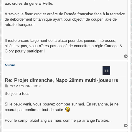
aux ordres du général Reille.
A savoir, le flanc droit et arrière de l'armée française face à la tentative
de débordement britannique ayant pour objectif de couper l'axe de
retraite française !
Il reste encore largement de la place pour des joueurs intéressés,
n'hésitez pas, vous n'êtes pas obligé de connaitre la règle Carnage &
Glory pour y participer !
H
a
u
Antoine
t
Re: Projet dimanche, Napo 28mm multi-joueurrs
M
mer. 2 nov. 2022 19:38
e
s
Bonjour à tous,
s
a
g
Si je peux venir, vous pouvez compter sur moi. En revanche, je ne
e
pourrai pas confirmer tout de suite.
Pour le camp, plutôt anglais mais comme ça arrange l'arbitre...
H
a
u