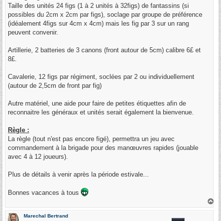
Taille des unités 24 figs (1 à 2 unités à 32figs) de fantassins (si
possibles du 2cm x 2cm par figs), soclage par groupe de préférence
(idéalement 4figs sur 4cm x 4cm) mais les fig par 3 sur un rang
peuvent convenir.
Artillerie, 2 batteries de 3 canons (front autour de 5cm) calibre 6£ et
8£.
Cavalerie, 12 figs par régiment, soclées par 2 ou individuellement
(autour de 2,5cm de front par fig)
Autre matériel, une aide pour faire de petites étiquettes afin de
reconnaitre les généraux et unités serait également la bienvenue.
Règle :
La règle (tout n'est pas encore figé), permettra un jeu avec
commandement à la brigade pour des manœuvres rapides (jouable
avec 4 à 12 joueurs).
Plus de détails à venir après la période estivale...
Bonnes vacances à tous
H
a
u
Marechal Bertrand
t