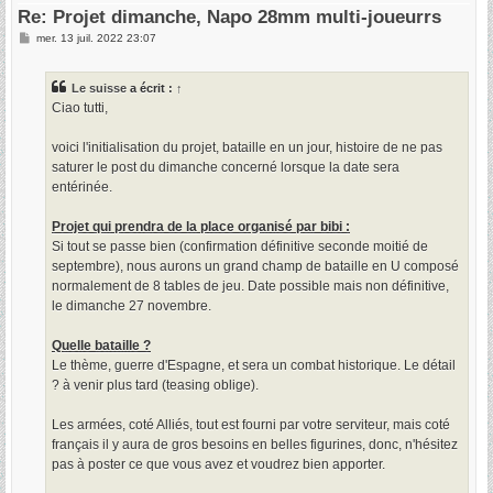
Re: Projet dimanche, Napo 28mm multi-joueurrs
M
mer. 13 juil. 2022 23:07
e
s
s
Le suisse
a écrit :
↑
a
g
Ciao tutti,
e
voici l'initialisation du projet, bataille en un jour, histoire de ne pas
saturer le post du dimanche concerné lorsque la date sera
entérinée.
Projet qui prendra de la place organisé par bibi :
Si tout se passe bien (confirmation définitive seconde moitié de
septembre), nous aurons un grand champ de bataille en U composé
normalement de 8 tables de jeu. Date possible mais non définitive,
le dimanche 27 novembre.
Quelle bataille ?
Le thème, guerre d'Espagne, et sera un combat historique. Le détail
? à venir plus tard (teasing oblige).
Les armées, coté Alliés, tout est fourni par votre serviteur, mais coté
français il y aura de gros besoins en belles figurines, donc, n'hésitez
pas à poster ce que vous avez et voudrez bien apporter.