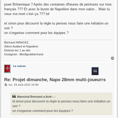
jouer Britannique ? Après des centaines d'heures de peintures sur mes
français ??? Et avec le buste de Napoléon dans mon salon... Mais tu
veux ma mort c'est ça ??? lol
et sinon pour découvrir la règle tu penses nous faire une initiation un
soir ?
on s'organise comment pour les équipes ?
Bertrand MANGEZ,
Adore Audiard et Napoleon
Deteste les 1 au dés
Instagram : #lesfigsdebertrand
H
a
u
Le suisse
t
Re: Projet dimanche, Napo 28mm multi-joueurrs
M
lun. 29 août 2022 10:59
e
s
s
Marechal Bertrand
a écrit :
↑
a
g
et sinon pour découvrir la règle tu penses nous faire une initiation un
e
soir ?
on s'organise comment pour les équipes ?