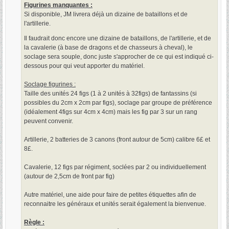
Figurines manquantes :
Si disponible, JM livrera déjà un dizaine de bataillons et de
l'artillerie.
Il faudrait donc encore une dizaine de bataillons, de l'artillerie, et de
la cavalerie (à base de dragons et de chasseurs à cheval), le
soclage sera souple, donc juste s'approcher de ce qui est indiqué ci-
dessous pour qui veut apporter du matériel.
Soclage figurines :
Taille des unités 24 figs (1 à 2 unités à 32figs) de fantassins (si
possibles du 2cm x 2cm par figs), soclage par groupe de préférence
(idéalement 4figs sur 4cm x 4cm) mais les fig par 3 sur un rang
peuvent convenir.
Artillerie, 2 batteries de 3 canons (front autour de 5cm) calibre 6£ et
8£.
Cavalerie, 12 figs par régiment, soclées par 2 ou individuellement
(autour de 2,5cm de front par fig)
Autre matériel, une aide pour faire de petites étiquettes afin de
reconnaitre les généraux et unités serait également la bienvenue.
Règle :