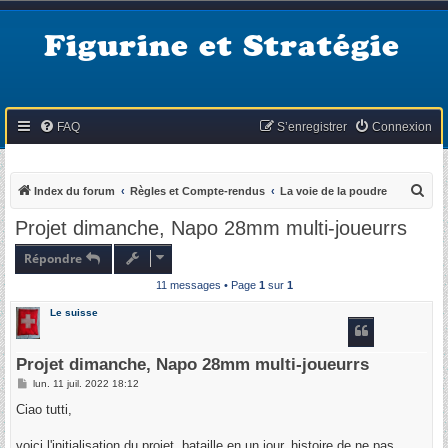
Figurine et Stratégie
FAQ
S’enregistrer
Connexion
R
Index du forum
Règles et Compte-rendus
La voie de la poudre
e
Projet dimanche, Napo 28mm multi-joueurrs
c
Répondre
h
11 messages • Page
1
sur
1
e
r
Le suisse
c
h
Projet dimanche, Napo 28mm multi-joueurrs
e
M
lun. 11 juil. 2022 18:12
e
r
s
Ciao tutti,
s
a
g
voici l'initialisation du projet, bataille en un jour, histoire de ne pas