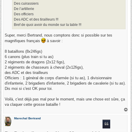
Des cuirassiers
De l’artillerie
Des officiers
Des ADC et des tirailleurs !!!
Bref de quoi avoir du monde sur la table !!!
Super, merci Bertrand, nous comptons donc si possible sur tes
magnifiques français
à savoir :
8 bataillons (8x24figs)
6 canons (plus train si tu as)
2 régiments de dragons (2x12 figs),
2 régiments de chasseurs à cheval (2x12figs),
des ADC et des tirailleurs
Officiers : 1 général de corps d'armée (si tu as), 1 divisionnaire
d'infanterie, 2 brigadiers d'infanterie, 2 brigadiers de cavalerie (si tu as).
Dis moi si c'est OK pour toi.
Voilà, c'est déjà pas mal pour le moment, mais une chose est sûre, ça
va claquer cette grosse bataille !
H
a
u
Marechal Bertrand
t