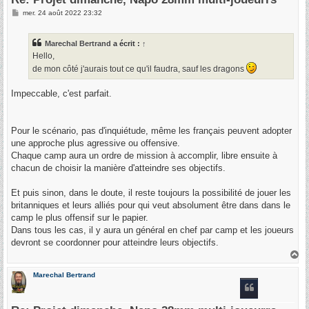
M
mer. 24 août 2022 23:32
e
s
s
Marechal Bertrand
a écrit :
↑
a
g
Hello,
e
de mon côté j'aurais tout ce qu'il faudra, sauf les dragons
Impeccable, c'est parfait.
Pour le scénario, pas d'inquiétude, même les français peuvent adopter
une approche plus agressive ou offensive.
Chaque camp aura un ordre de mission à accomplir, libre ensuite à
chacun de choisir la manière d'atteindre ses objectifs.
Et puis sinon, dans le doute, il reste toujours la possibilité de jouer les
britanniques et leurs alliés pour qui veut absolument être dans dans le
camp le plus offensif sur le papier.
Dans tous les cas, il y aura un général en chef par camp et les joueurs
devront se coordonner pour atteindre leurs objectifs.
H
a
u
Marechal Bertrand
t