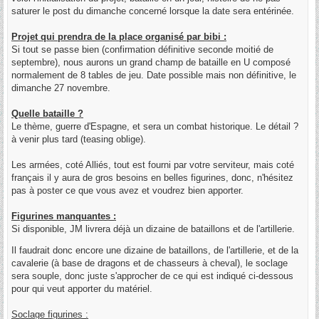
e
saturer le post du dimanche concerné lorsque la date sera entérinée.
Projet qui prendra de la place organisé par bibi :
Si tout se passe bien (confirmation définitive seconde moitié de
septembre), nous aurons un grand champ de bataille en U composé
normalement de 8 tables de jeu. Date possible mais non définitive, le
dimanche 27 novembre.
Quelle bataille ?
Le thème, guerre d'Espagne, et sera un combat historique. Le détail ?
à venir plus tard (teasing oblige).
Les armées, coté Alliés, tout est fourni par votre serviteur, mais coté
français il y aura de gros besoins en belles figurines, donc, n'hésitez
pas à poster ce que vous avez et voudrez bien apporter.
Figurines manquantes :
Si disponible, JM livrera déjà un dizaine de bataillons et de l'artillerie.
Il faudrait donc encore une dizaine de bataillons, de l'artillerie, et de la
cavalerie (à base de dragons et de chasseurs à cheval), le soclage
sera souple, donc juste s'approcher de ce qui est indiqué ci-dessous
pour qui veut apporter du matériel.
Soclage figurines :