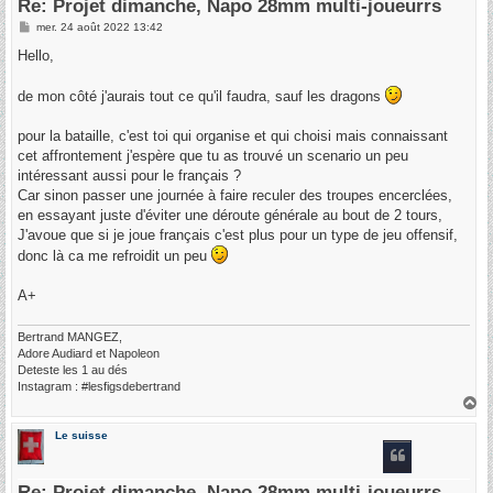
Re: Projet dimanche, Napo 28mm multi-joueurrs
M
mer. 24 août 2022 13:42
e
s
Hello,
s
a
g
de mon côté j'aurais tout ce qu'il faudra, sauf les dragons
e
pour la bataille, c'est toi qui organise et qui choisi mais connaissant
cet affrontement j'espère que tu as trouvé un scenario un peu
intéressant aussi pour le français ?
Car sinon passer une journée à faire reculer des troupes encerclées,
en essayant juste d'éviter une déroute générale au bout de 2 tours,
J'avoue que si je joue français c'est plus pour un type de jeu offensif,
donc là ca me refroidit un peu
A+
Bertrand MANGEZ,
Adore Audiard et Napoleon
Deteste les 1 au dés
Instagram : #lesfigsdebertrand
H
a
u
Le suisse
t
Re: Projet dimanche, Napo 28mm multi-joueurrs