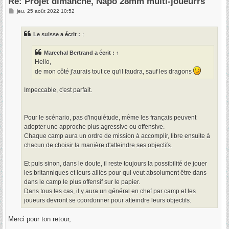
Re: Projet dimanche, Napo 28mm multi-joueurrs
M
jeu. 25 août 2022 10:52
e
s
s
Le suisse
a écrit :
↑
a
g
e
Marechal Bertrand
a écrit :
↑
Hello,
de mon côté j'aurais tout ce qu'il faudra, sauf les dragons
Impeccable, c'est parfait.
Pour le scénario, pas d'inquiétude, même les français peuvent
adopter une approche plus agressive ou offensive.
Chaque camp aura un ordre de mission à accomplir, libre ensuite à
chacun de choisir la manière d'atteindre ses objectifs.
Et puis sinon, dans le doute, il reste toujours la possibilité de jouer
les britanniques et leurs alliés pour qui veut absolument être dans
dans le camp le plus offensif sur le papier.
Dans tous les cas, il y aura un général en chef par camp et les
joueurs devront se coordonner pour atteindre leurs objectifs.
Merci pour ton retour,