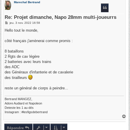
Marechal Bertrand
t
Re: Projet dimanche, Napo 28mm multi-joueurrs
M
jeu. 3 nov. 2022 16:58
e
s
Hello tout le monde,
s
a
g
côté français j'amènerai comme promis :
e
8 bataillons
2 Rgts de cav légère
2 batteries avec leurs trains
des ADC
des Généraux d'infanterie et de cavalerie
des tirailleurs
reste un général de ciorps à peindre...
Bertrand MANGEZ,
Adore Audiard et Napoleon
Deteste les 1 au dés
Instagram : #lesfigsdebertrand
H
a
u
t
Répondre