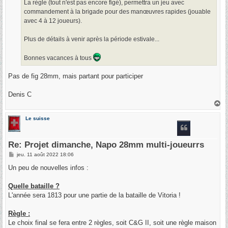
La règle (tout n'est pas encore figé), permettra un jeu avec
commandement à la brigade pour des manœuvres rapides (jouable
avec 4 à 12 joueurs).
Plus de détails à venir après la période estivale...
Bonnes vacances à tous
Pas de fig 28mm, mais partant pour participer
Denis C
H
a
u
Le suisse
t
Re: Projet dimanche, Napo 28mm multi-joueurrs
M
jeu. 11 août 2022 18:06
e
s
Un peu de nouvelles infos :
s
a
g
Quelle bataille ?
e
L'année sera 1813 pour une partie de la bataille de Vitoria !
Règle :
Le choix final se fera entre 2 règles, soit C&G II, soit une règle maison