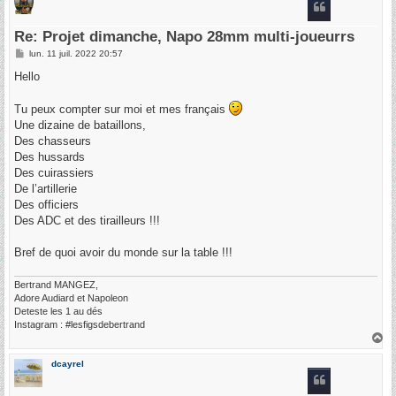
Re: Projet dimanche, Napo 28mm multi-joueurrs
M
lun. 11 juil. 2022 20:57
e
s
Hello
s
a
g
Tu peux compter sur moi et mes français
e
Une dizaine de bataillons,
Des chasseurs
Des hussards
Des cuirassiers
De l’artillerie
Des officiers
Des ADC et des tirailleurs !!!
Bref de quoi avoir du monde sur la table !!!
Bertrand MANGEZ,
Adore Audiard et Napoleon
Deteste les 1 au dés
Instagram : #lesfigsdebertrand
H
a
u
dcayrel
t