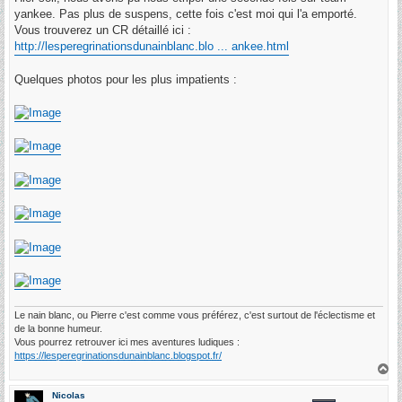
e
yankee. Pas plus de suspens, cette fois c'est moi qui l'a emporté.
Vous trouverez un CR détaillé ici :
http://lesperegrinationsdunainblanc.blo ... ankee.html
Quelques photos pour les plus impatients :
Le nain blanc, ou Pierre c'est comme vous préférez, c'est surtout de l'éclectisme et
de la bonne humeur.
Vous pourrez retrouver ici mes aventures ludiques :
https://lesperegrinationsdunainblanc.blogspot.fr/
H
a
u
Nicolas
t