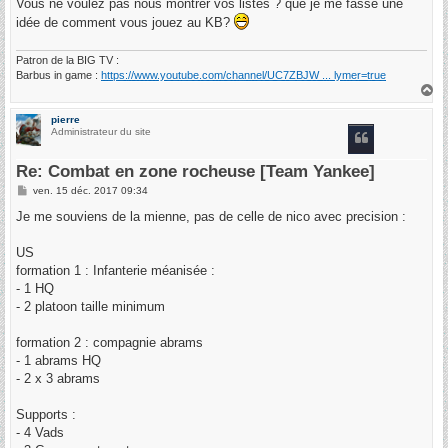
Vous ne voulez pas nous montrer vos listes ? que je me fasse une
idée de comment vous jouez au KB?
Patron de la BIG TV :
Barbus in game :
https://www.youtube.com/channel/UC7ZBJW ... lymer=true
H
a
u
pierre
t
Administrateur du site
Re: Combat en zone rocheuse [Team Yankee]
M
ven. 15 déc. 2017 09:34
e
s
Je me souviens de la mienne, pas de celle de nico avec precision :
s
a
g
US
e
formation 1 : Infanterie méanisée :
- 1 HQ
- 2 platoon taille minimum
formation 2 : compagnie abrams
- 1 abrams HQ
- 2 x 3 abrams
Supports :
- 4 Vads