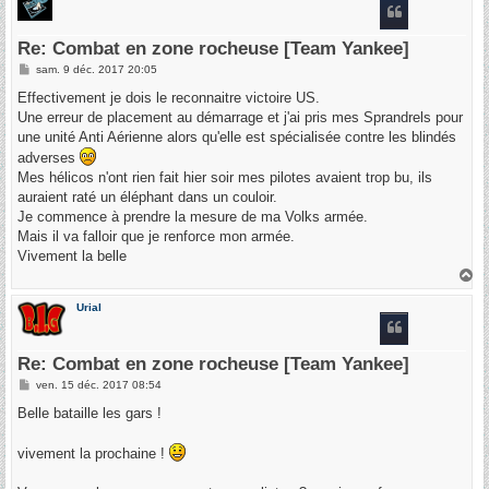
Re: Combat en zone rocheuse [Team Yankee]
M
sam. 9 déc. 2017 20:05
e
s
Effectivement je dois le reconnaitre victoire US.
s
Une erreur de placement au démarrage et j'ai pris mes Sprandrels pour
a
g
une unité Anti Aérienne alors qu'elle est spécialisée contre les blindés
e
adverses
Mes hélicos n'ont rien fait hier soir mes pilotes avaient trop bu, ils
auraient raté un éléphant dans un couloir.
Je commence à prendre la mesure de ma Volks armée.
Mais il va falloir que je renforce mon armée.
Vivement la belle
H
a
u
Urial
t
Re: Combat en zone rocheuse [Team Yankee]
M
ven. 15 déc. 2017 08:54
e
s
Belle bataille les gars !
s
a
g
vivement la prochaine !
e