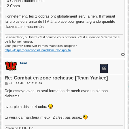
- 3 Canons automoteurs
- 2 Cobra
Honnètement, les 2 cobras ont globalement servi à rien. Il m'aurait
fallu plusieurs unité de ITV à la place pour gérer la grande quantité
d'adversaire mécanisés
Le nain blanc, ou Pierre c'est comme vous préférez, c'est surtout de l'éclectisme et
de la bonne humeur.
Vous pourrez retrouver ici mes aventures ludiques :
https://lesperegrinationsdunainblanc.blogspot.fr/
H
a
u
Urial
t
Re: Combat en zone rocheuse [Team Yankee]
M
dim. 24 déc. 2017 11:49
e
s
Deja essaye avec un seul formation de mech avec un platoon
s
d'abrams
a
g
e
avec plein d'itv et 4 cobra
tu verra ca marchera mieux, 2 c'est pas assez
Patron de la BIG TV :