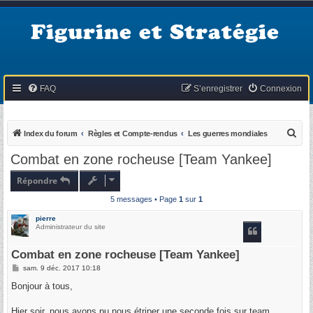
Figurine et Stratégie
FAQ
S’enregistrer
Connexion
R
Index du forum
Règles et Compte-rendus
Les guerres mondiales
e
Combat en zone rocheuse [Team Yankee]
c
Répondre
h
5 messages • Page
1
sur
1
e
r
pierre
Administrateur du site
c
h
Combat en zone rocheuse [Team Yankee]
e
M
sam. 9 déc. 2017 10:18
e
r
s
Bonjour à tous,
s
a
g
Hier soir, nous avons pu nous étriper une seconde fois sur team