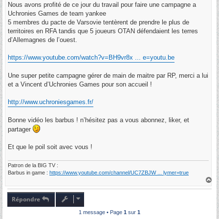
g
Nous avons profité de ce jour du travail pour faire une campagne a
e
Uchronies Games de team yankee
5 membres du pacte de Varsovie tentèrent de prendre le plus de
territoires en RFA tandis que 5 joueurs OTAN défendaient les terres
d’Allemagnes de l’ouest.
https://www.youtube.com/watch?v=BH9vr8x ... e=youtu.be
Une super petite campagne gérer de main de maitre par RP, merci a lui
et a Vincent d’Uchronies Games pour son accueil !
http://www.uchroniesgames.fr/
Bonne vidéo les barbus ! n’hésitez pas a vous abonnez, liker, et
partager
Et que le poil soit avec vous !
Patron de la BIG TV :
Barbus in game :
https://www.youtube.com/channel/UC7ZBJW ... lymer=true
H
a
u
t
Répondre
1 message • Page
1
sur
1