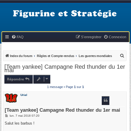
Figurine et Stratégie
FAQ
S’enregistrer
Connexion
R
Index du forum
Règles et Compte-rendus
Les guerres mondiales
e
[Team yankee] Campagne Red thunder du 1er
mai
c
h
Répondre
e
1 message • Page
1
sur
1
r
Urial
c
h
[Team yankee] Campagne Red thunder du 1er mai
e
M
lun. 7 mai 2018 07:20
r
e
s
Salut les barbus !
s
a