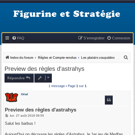
Figurine et Stratégie
FAQ
S’enregistrer
Connexion
R
Index du forum
Règles et Compte-rendus
Les plaisirs coupables
e
Preview des règles d'astrahys
c
Répondre
h
1 message • Page
1
sur
1
e
r
Urial
c
h
Preview des règles d'astrahys
e
M
lun. 27 août 2018 09:55
e
r
s
Salut les barbus !
s
a
g
Aujourd’hui on découvre les règles d’Astrahys, le 1er jeu de Medfan