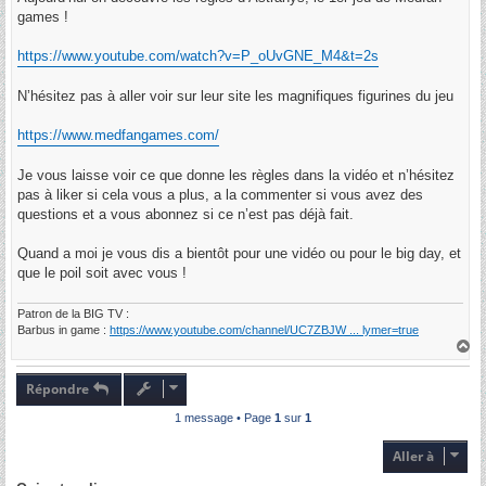
e
games !
https://www.youtube.com/watch?v=P_oUvGNE_M4&t=2s
N’hésitez pas à aller voir sur leur site les magnifiques figurines du jeu
https://www.medfangames.com/
Je vous laisse voir ce que donne les règles dans la vidéo et n’hésitez
pas à liker si cela vous a plus, a la commenter si vous avez des
questions et a vous abonnez si ce n’est pas déjà fait.
Quand a moi je vous dis a bientôt pour une vidéo ou pour le big day, et
que le poil soit avec vous !
Patron de la BIG TV :
Barbus in game :
https://www.youtube.com/channel/UC7ZBJW ... lymer=true
H
a
u
t
Répondre
1 message • Page
1
sur
1
Aller à